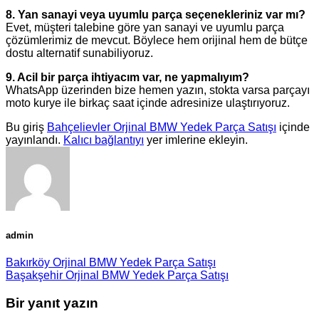
8. Yan sanayi veya uyumlu parça seçenekleriniz var mı?
Evet, müşteri talebine göre yan sanayi ve uyumlu parça
çözümlerimiz de mevcut. Böylece hem orijinal hem de bütçe
dostu alternatif sunabiliyoruz.
9. Acil bir parça ihtiyacım var, ne yapmalıyım?
WhatsApp üzerinden bize hemen yazın, stokta varsa parçayı
moto kurye ile birkaç saat içinde adresinize ulaştırıyoruz.
Bu giriş
Bahçelievler Orjinal BMW Yedek Parça Satışı
içinde
yayınlandı.
Kalıcı bağlantıyı
yer imlerine ekleyin.
admin
Bakırköy Orjinal BMW Yedek Parça Satışı
Başakşehir Orjinal BMW Yedek Parça Satışı
Bir yanıt yazın