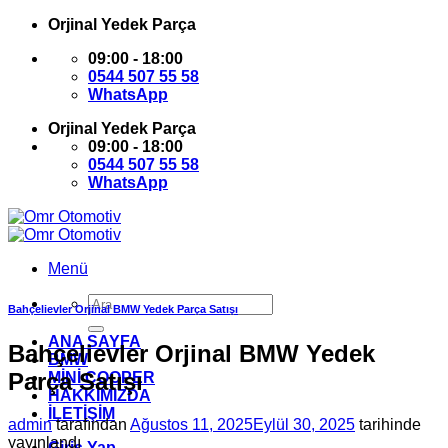
İçeriğe
Orjinal Yedek Parça
atla
09:00 - 18:00
0544 507 55 58
WhatsApp
Orjinal Yedek Parça
09:00 - 18:00
0544 507 55 58
WhatsApp
Menü
Ara:
Bahçelievler Orjinal BMW Yedek Parça Satışı
ANA SAYFA
Bahçelievler Orjinal BMW Yedek
BMW
Parça Satışı
MİNİ COOPER
HAKKIMIZDA
İLETİŞİM
admin
tarafından
Ağustos 11, 2025
Eylül 30, 2025
tarihinde
yayınlandı
Giriş Yap