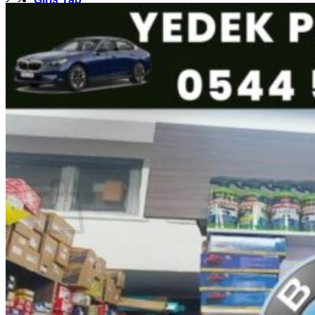
Sepet /
₺
0,00
0
Sepetinizde ürün bulunmuyor.
Mağazaya geri dön
0
Sepet
Sepetinizde ürün bulunmuyor.
Mağazaya geri dön