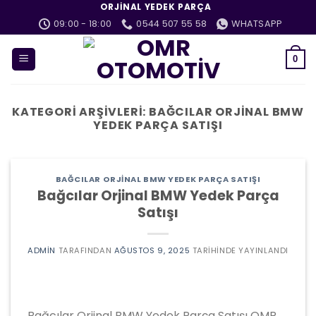
İçeriğe
ORJINAL YEDEK PARÇA
atla
09:00 - 18:00
0544 507 55 58
WHATSAPP
0
KATEGORI ARŞIVLERI:
BAĞCILAR ORJINAL BMW
YEDEK PARÇA SATIŞI
BAĞCILAR ORJINAL BMW YEDEK PARÇA SATIŞI
Bağcılar Orjinal BMW Yedek Parça
Satışı
ADMIN
TARAFINDAN
AĞUSTOS 9, 2025
TARIHINDE YAYINLANDI
Bağcılar Orjinal BMW Yedek Parça Satışı OMR