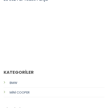
CALL US
E-MAIL
KATEGORİLER
BMW
MİNİ COOPER