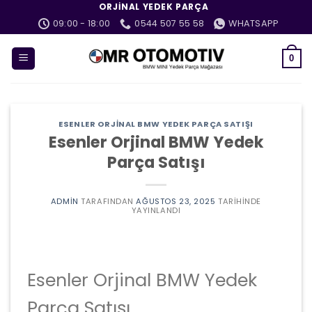
İçeriğe
ORJINAL YEDEK PARÇA
atla
09:00 - 18:00
0544 507 55 58
WHATSAPP
0
ESENLER ORJINAL BMW YEDEK PARÇA SATIŞI
Esenler Orjinal BMW Yedek
Parça Satışı
ADMIN
TARAFINDAN
AĞUSTOS 23, 2025
TARIHINDE
YAYINLANDI
Esenler Orjinal BMW Yedek
Parça Satışı