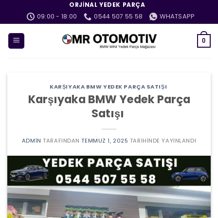
İçeriğe
ORJINAL YEDEK PARÇA
atla
09:00 - 18:00
0544 507 55 58
WHATSAPP
0
KARŞIYAKA BMW YEDEK PARÇA SATIŞI
Karşıyaka BMW Yedek Parça
Satışı
ADMIN
TARAFINDAN
TEMMUZ 1, 2025
TARIHINDE YAYINLANDI