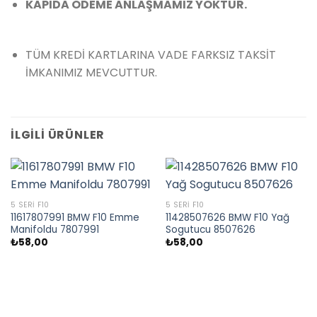
KAPIDA ÖDEME ANLAŞMAMIZ YOKTUR.
TÜM KREDİ KARTLARINA VADE FARKSIZ TAKSİT
İMKANIMIZ MEVCUTTUR.
İLGILI ÜRÜNLER
5 SERI F10
5 SERI F10
11617807991 BMW F10 Emme
11428507626 BMW F10 Yağ
Manifoldu 7807991
Sogutucu 8507626
₺
58,00
₺
58,00