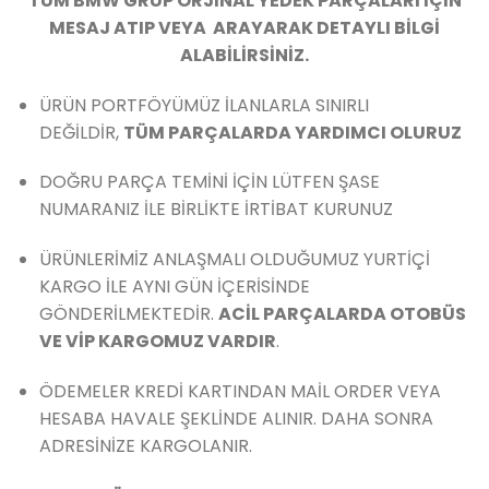
TÜM BMW GRUP ORJİNAL YEDEK PARÇALARI İÇİN
MESAJ ATIP VEYA ARAYARAK DETAYLI BİLGİ
ALABİLİRSİNİZ.
ÜRÜN PORTFÖYÜMÜZ İLANLARLA SINIRLI
DEĞİLDİR,
TÜM PARÇALARDA YARDIMCI OLURUZ
DOĞRU PARÇA TEMİNİ İÇİN LÜTFEN ŞASE
NUMARANIZ İLE BİRLİKTE İRTİBAT KURUNUZ
ÜRÜNLERİMİZ ANLAŞMALI OLDUĞUMUZ YURTİÇİ
KARGO İLE AYNI GÜN İÇERİSİNDE
GÖNDERİLMEKTEDİR.
ACİL PARÇALARDA OTOBÜS
VE VİP KARGOMUZ VARDIR
.
ÖDEMELER KREDİ KARTINDAN MAİL ORDER VEYA
HESABA HAVALE ŞEKLİNDE ALINIR. DAHA SONRA
ADRESİNİZE KARGOLANIR.