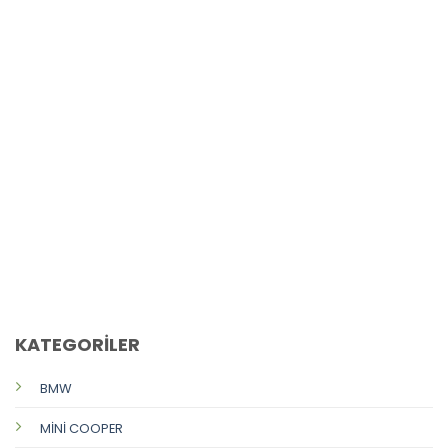
CALL US
E-MAIL
KATEGORİLER
BMW
MİNİ COOPER