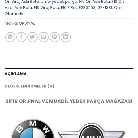
Ön Viraj Askı Rotu
,
bmw yedek parça
,
F10 Ön Askı Rotu
,
F10 Ön
Viraj Askı Rotu
,
F10 Viraj Rotu
,
F10 Z Rot
,
F280203
,
G7-1331
,
Omr
Otomotiv
Marka:
ORJİNAL
AÇIKLAMA
DEĞERLENDIRMELER (0)
SIFIR ORJINAL VE MUADİL YEDEK PARÇA MAĞAZASI