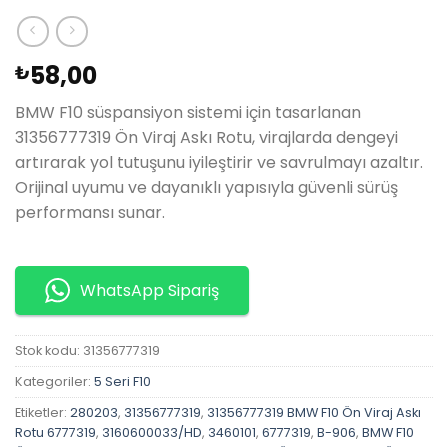
58,00
₺
BMW F10 süspansiyon sistemi için tasarlanan
31356777319 Ön Viraj Askı Rotu, virajlarda dengeyi
artırarak yol tutuşunu iyileştirir ve savrulmayı azaltır.
Orijinal uyumu ve dayanıklı yapısıyla güvenli sürüş
performansı sunar.
WhatsApp Sipariş
Stok kodu:
31356777319
Kategoriler:
5 Seri F10
Etiketler:
280203
,
31356777319
,
31356777319 BMW F10 Ön Viraj Askı
Rotu 6777319
,
3160600033/HD
,
3460101
,
6777319
,
B-906
,
BMW F10