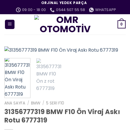
İçeriğe
ORJINAL YEDEK PARÇA
atla
09:00 - 18:00
0544 507 55 58
WHATSAPP
0
ANA SAYFA
/
BMW
/
5 SERI F10
31356777319 BMW F10 Ön Viraj Askı
Rotu 6777319