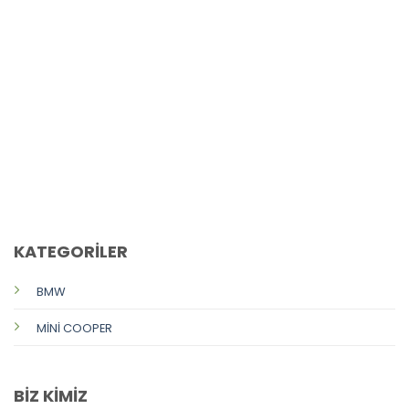
CALL US
E-MAIL
KATEGORİLER
BMW
MİNİ COOPER
BİZ KİMİZ