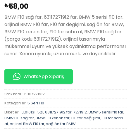
58,00
₺
BMW F10 sağ far, 63117271912 far, BMW 5 serisi f10 far,
orijinal BMW F10 far, F10 far değişimi, sağ ön far BMW,
BMW F10 xenon far, F10 far satın al, BMW F10 sağ far
(parça kodu 63117271912), orijinal tasarımıyla
mükemmel uyum ve yüksek aydınlatma performansı
sunar. Xenon uyumlu, uzun ömürlü ve dayanıklıdır.
WhatsApp Sipariş
Stok kodu:
63117271912
Kategoriler:
5 Seri F10
Etiketler:
1EL010131-521
,
63117271912 far
,
7271912
,
BMW 5 serisi f10 far
,
BMW F10 sağ far
,
BMW F10 xenon far
,
F10 far değişimi
,
F10 far satın
al
,
orijinal BMW F10 far
,
sağ ön far BMW