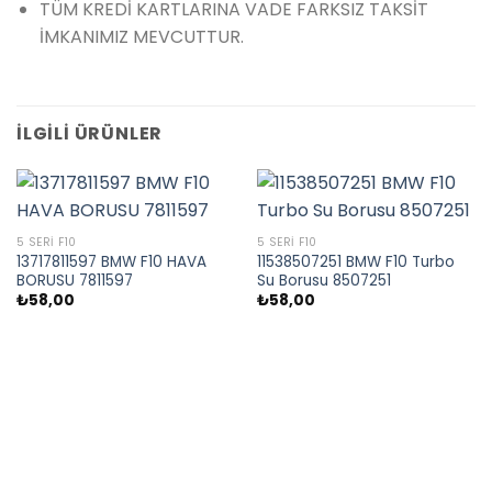
TÜM KREDİ KARTLARINA VADE FARKSIZ TAKSİT
İMKANIMIZ MEVCUTTUR.
İLGILI ÜRÜNLER
5 SERI F10
5 SERI F10
13717811597 BMW F10 HAVA
11538507251 BMW F10 Turbo
BORUSU 7811597
Su Borusu 8507251
₺
58,00
₺
58,00