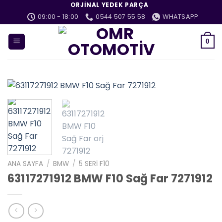
İçeriğe
ORJINAL YEDEK PARÇA
atla
09:00 - 18:00
0544 507 55 58
WHATSAPP
0
ANA SAYFA
/
BMW
/
5 SERI F10
63117271912 BMW F10 Sağ Far 7271912