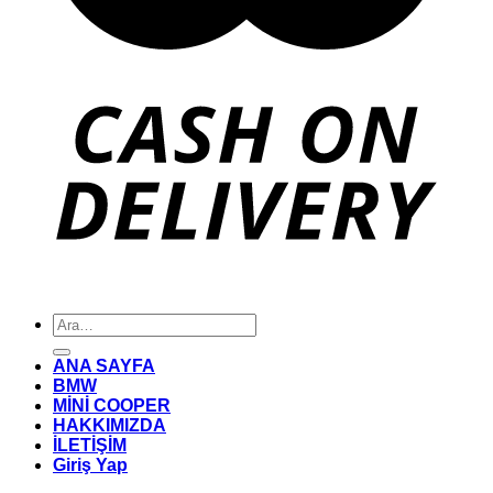
Ara:
ANA SAYFA
BMW
MİNİ COOPER
HAKKIMIZDA
İLETİŞİM
Giriş Yap