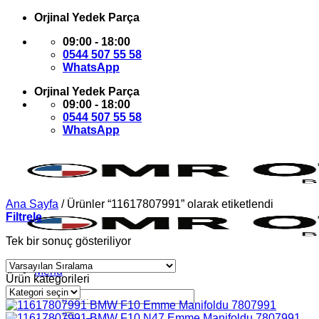
İçeriğe
Orjinal Yedek Parça
atla
09:00 - 18:00
0544 507 55 58
WhatsApp
Orjinal Yedek Parça
09:00 - 18:00
0544 507 55 58
WhatsApp
Ana Sayfa
/
Ürünler “11617807991” olarak etiketlendi
Filtrele
Tek bir sonuç gösteriliyor
Menü
Ürün kategorileri
Ara: