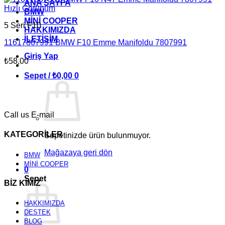
ANA SAYFA
Hızlı Görünüm
BMW
MİNİ COOPER
5 Seri F10
HAKKIMIZDA
İLETİŞİM
11617807991 BMW F10 Emme Manifoldu 7807991
Giriş Yap
₺
58,00
Sepet /
₺
0,00
0
Call us
E-mail
KATEGORİLER
Sepetinizde ürün bulunmuyor.
Mağazaya geri dön
BMW
MİNİ COOPER
0
Sepet
BİZ KİMİZ
HAKKIMIZDA
DESTEK
BLOG