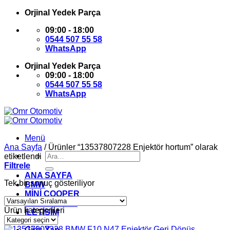
İçeriğe
Orjinal Yedek Parça
atla
09:00 - 18:00
0544 507 55 58
WhatsApp
Orjinal Yedek Parça
09:00 - 18:00
0544 507 55 58
WhatsApp
Menü
Ana Sayfa
/
Ürünler “13537807228 Enjektör hortum” olarak
Ara:
etiketlendi
Filtrele
ANA SAYFA
Tek bir sonuç gösteriliyor
BMW
MİNİ COOPER
HAKKIMIZDA
Ürün kategorileri
İLETİŞİM
Giriş Yap