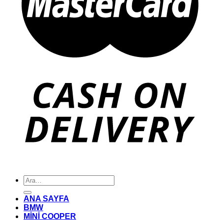
Ara:
ANA SAYFA
BMW
MİNİ COOPER