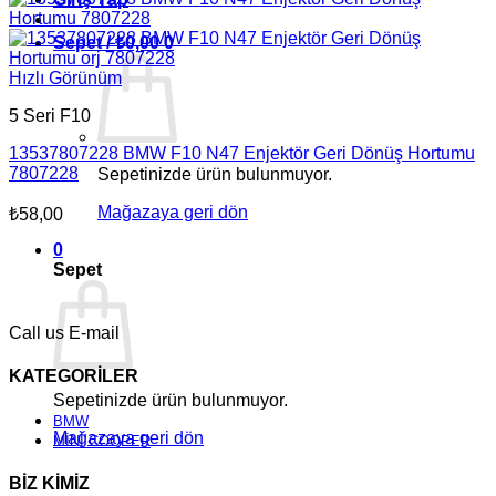
Sepet /
₺
0,00
0
Hızlı Görünüm
5 Seri F10
13537807228 BMW F10 N47 Enjektör Geri Dönüş Hortumu
7807228
Sepetinizde ürün bulunmuyor.
Mağazaya geri dön
₺
58,00
0
Sepet
Call us
E-mail
KATEGORİLER
Sepetinizde ürün bulunmuyor.
BMW
Mağazaya geri dön
MİNİ COOPER
BİZ KİMİZ