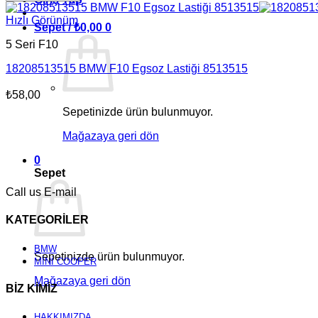
Hızlı Görünüm
Sepet /
₺
0,00
0
5 Seri F10
18208513515 BMW F10 Egsoz Lastiği 8513515
₺
58,00
Sepetinizde ürün bulunmuyor.
Mağazaya geri dön
0
Sepet
Call us
E-mail
KATEGORİLER
BMW
Sepetinizde ürün bulunmuyor.
MİNİ COOPER
Mağazaya geri dön
BİZ KİMİZ
HAKKIMIZDA