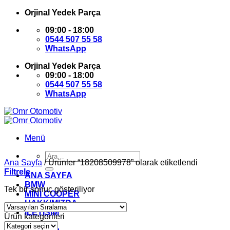
İçeriğe
Orjinal Yedek Parça
atla
09:00 - 18:00
0544 507 55 58
WhatsApp
Orjinal Yedek Parça
09:00 - 18:00
0544 507 55 58
WhatsApp
Menü
Ara:
Ana Sayfa
/
Ürünler “18208509978” olarak etiketlendi
Filtrele
ANA SAYFA
BMW
Tek bir sonuç gösteriliyor
MİNİ COOPER
HAKKIMIZDA
İLETİŞİM
Ürün kategorileri
Giriş Yap