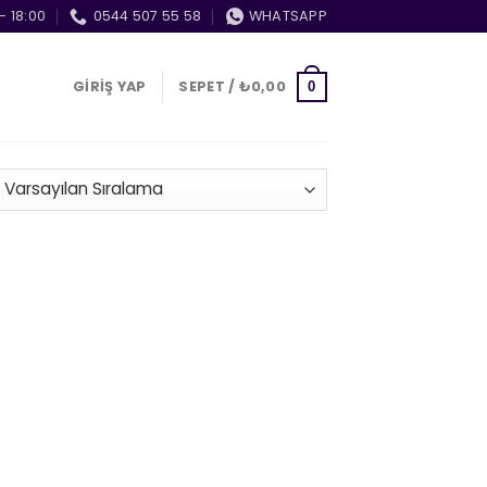
- 18:00
0544 507 55 58
WHATSAPP
GIRIŞ YAP
SEPET /
₺
0,00
0