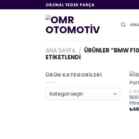
İçeriğe
ORJINAL YEDEK PARÇA
atla
ANA
ANA SAYFA
/
ÜRÜNLER “BMW F10
ETIKETLENDI
ÜRÜN KATEGORILERI
5 SER
1830
Filt
₺
58