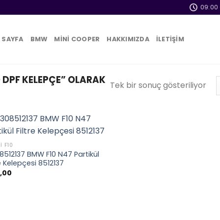
09:00 
 SAYFA
BMW
MİNİ COOPER
HAKKIMIZDA
İLETİŞİM
 DPF KELEPÇE” OLARAK
Tek bir sonuç gösteriliyor
I F10
8512137 BMW F10 N47 Partikül
re Kelepçesi 8512137
,00