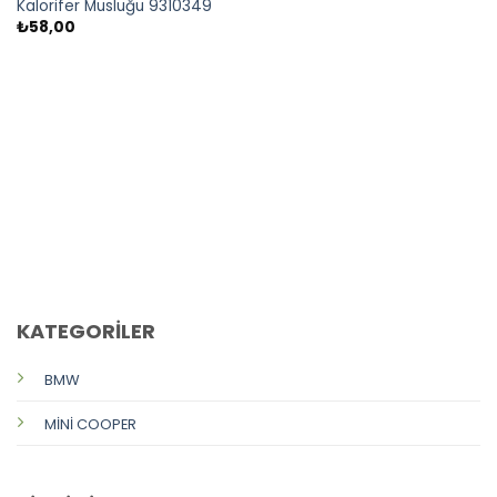
Kalorifer Musluğu 9310349
₺
58,00
CALL US
E-MAIL
KATEGORİLER
BMW
MİNİ COOPER