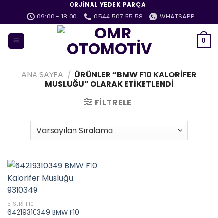
İçeriğe
ORJINAL YEDEK PARÇA
atla
09:00 - 18:00
0544 507 55 58
WHATSAPP
0
ANA SAYFA
/
ÜRÜNLER “BMW F10 KALORIFER
MUSLUĞU” OLARAK ETIKETLENDI
FILTRELE
5 SERI F10
64219310349 BMW F10