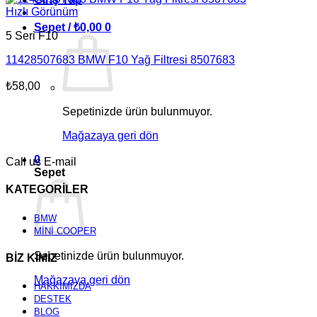
Hızlı Görünüm
Sepet /
₺
0,00
0
5 Seri F10
11428507683 BMW F10 Yağ Filtresi 8507683
₺
58,00
Sepetinizde ürün bulunmuyor.
Mağazaya geri dön
0
Call us
E-mail
Sepet
KATEGORİLER
BMW
MİNİ COOPER
Sepetinizde ürün bulunmuyor.
BİZ KİMİZ
Mağazaya geri dön
HAKKIMIZDA
DESTEK
BLOG