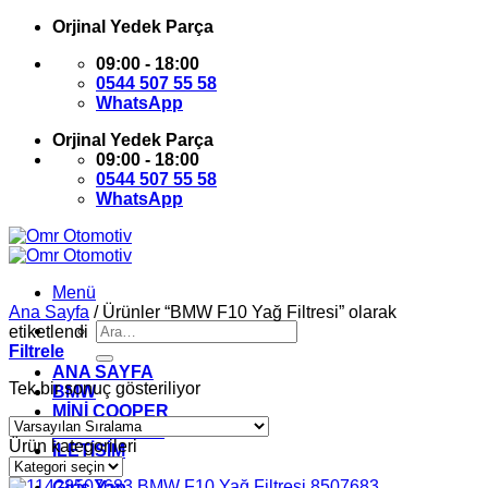
İçeriğe
Orjinal Yedek Parça
atla
09:00 - 18:00
0544 507 55 58
WhatsApp
Orjinal Yedek Parça
09:00 - 18:00
0544 507 55 58
WhatsApp
Menü
Ana Sayfa
/
Ürünler “BMW F10 Yağ Filtresi” olarak
Ara:
etiketlendi
Filtrele
ANA SAYFA
Tek bir sonuç gösteriliyor
BMW
MİNİ COOPER
HAKKIMIZDA
Ürün kategorileri
İLETİŞİM
Giriş Yap