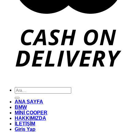
Ara:
ANA SAYFA
BMW
MİNİ COOPER
HAKKIMIZDA
İLETİŞİM
Giriş Yap