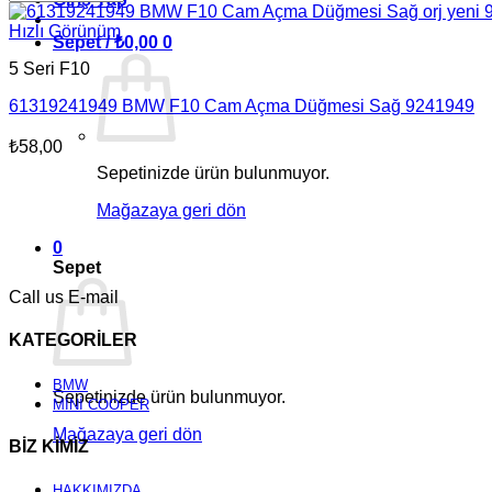
Hızlı Görünüm
Sepet /
₺
0,00
0
5 Seri F10
61319241949 BMW F10 Cam Açma Düğmesi Sağ 9241949
₺
58,00
Sepetinizde ürün bulunmuyor.
Mağazaya geri dön
0
Sepet
Call us
E-mail
KATEGORİLER
BMW
Sepetinizde ürün bulunmuyor.
MİNİ COOPER
Mağazaya geri dön
BİZ KİMİZ
HAKKIMIZDA