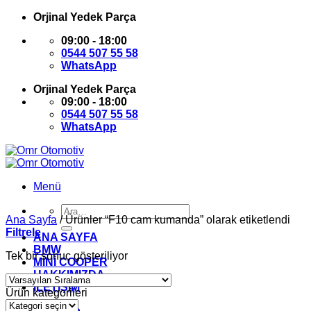
İçeriğe
Orjinal Yedek Parça
atla
09:00 - 18:00
0544 507 55 58
WhatsApp
Orjinal Yedek Parça
09:00 - 18:00
0544 507 55 58
WhatsApp
Menü
Ara:
Ana Sayfa
/
Ürünler “F10 cam kumanda” olarak etiketlendi
Filtrele
ANA SAYFA
BMW
Tek bir sonuç gösteriliyor
MİNİ COOPER
HAKKIMIZDA
İLETİŞİM
Ürün kategorileri
Giriş Yap