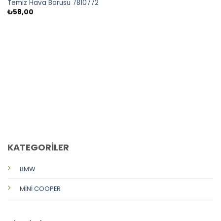
Temiz Hava Borusu 7810772
₺
58,00
CALL US
E-MAIL
KATEGORİLER
BMW
MİNİ COOPER