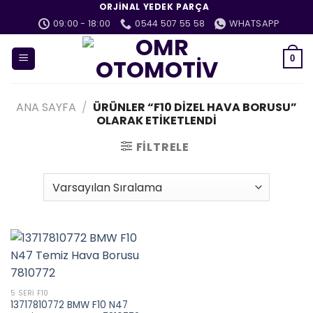
İçeriğe
ORJINAL YEDEK PARÇA
atla
09:00 - 18:00
0544 507 55 58
WHATSAPP
0
ANA SAYFA
/
ÜRÜNLER “F10 DIZEL HAVA BORUSU”
OLARAK ETIKETLENDI
FILTRELE
5 SERI F10
13717810772 BMW F10 N47