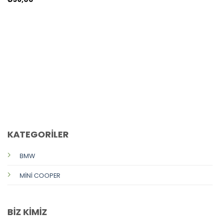
CALL US
E-MAIL
KATEGORİLER
BMW
MİNİ COOPER
BİZ KİMİZ