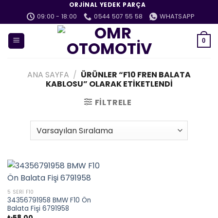
İçeriğe
ORJINAL YEDEK PARÇA
atla
09:00 - 18:00
0544 507 55 58
WHATSAPP
0
ANA SAYFA
/
ÜRÜNLER “F10 FREN BALATA
KABLOSU” OLARAK ETIKETLENDI
FILTRELE
5 SERI F10
34356791958 BMW F10 Ön
Balata Fişi 6791958
₺
58,00