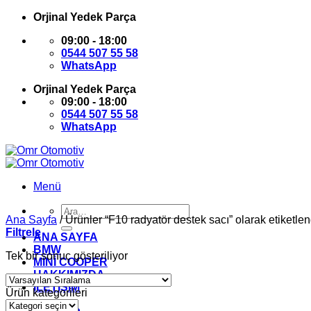
İçeriğe
Orjinal Yedek Parça
atla
09:00 - 18:00
0544 507 55 58
WhatsApp
Orjinal Yedek Parça
09:00 - 18:00
0544 507 55 58
WhatsApp
Menü
Ara:
Ana Sayfa
/
Ürünler “F10 radyatör destek sacı” olarak etiketlen
Filtrele
ANA SAYFA
BMW
Tek bir sonuç gösteriliyor
MİNİ COOPER
HAKKIMIZDA
İLETİŞİM
Ürün kategorileri
Giriş Yap