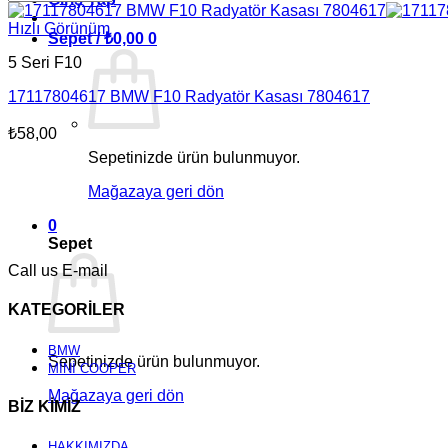
Hızlı Görünüm
Sepet /
₺
0,00
0
5 Seri F10
17117804617 BMW F10 Radyatör Kasası 7804617
₺
58,00
Sepetinizde ürün bulunmuyor.
Mağazaya geri dön
0
Sepet
Call us
E-mail
KATEGORİLER
BMW
Sepetinizde ürün bulunmuyor.
MİNİ COOPER
Mağazaya geri dön
BİZ KİMİZ
HAKKIMIZDA