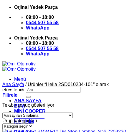
İçeriğe
Orjinal Yedek Parça
atla
09:00 - 18:00
0544 507 55 58
WhatsApp
Orjinal Yedek Parça
09:00 - 18:00
0544 507 55 58
WhatsApp
Menü
Ana Sayfa
/
Ürünler “Hella 2SD010234-101” olarak
Ara:
etiketlendi
Filtrele
ANA SAYFA
Tek bir sonuç gösteriliyor
BMW
MİNİ COOPER
HAKKIMIZDA
Ürün kategorileri
İLETİŞİM
Giriş Yap