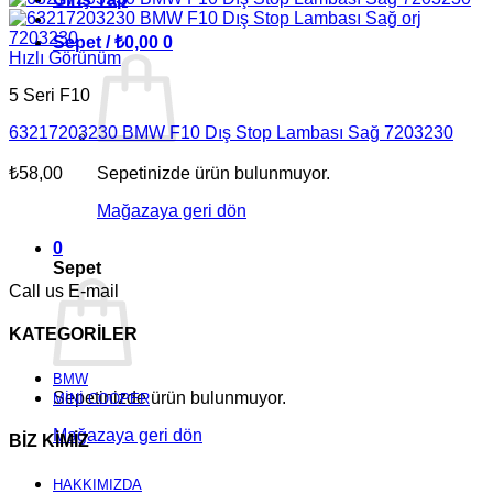
Sepet /
₺
0,00
0
Hızlı Görünüm
5 Seri F10
63217203230 BMW F10 Dış Stop Lambası Sağ 7203230
₺
58,00
Sepetinizde ürün bulunmuyor.
Mağazaya geri dön
0
Sepet
Call us
E-mail
KATEGORİLER
BMW
Sepetinizde ürün bulunmuyor.
MİNİ COOPER
Mağazaya geri dön
BİZ KİMİZ
HAKKIMIZDA