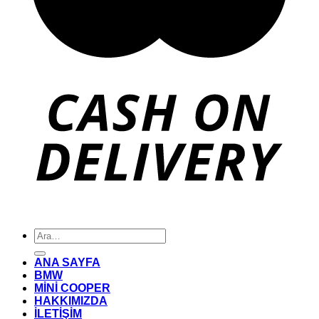
Ara:
ANA SAYFA
BMW
MİNİ COOPER
HAKKIMIZDA
İLETİŞİM