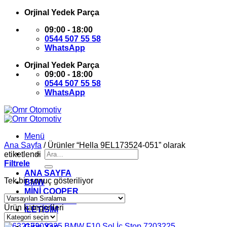
İçeriğe
Orjinal Yedek Parça
atla
09:00 - 18:00
0544 507 55 58
WhatsApp
Orjinal Yedek Parça
09:00 - 18:00
0544 507 55 58
WhatsApp
Menü
Ana Sayfa
/
Ürünler “Hella 9EL173524-051” olarak
Ara:
etiketlendi
Filtrele
ANA SAYFA
Tek bir sonuç gösteriliyor
BMW
MİNİ COOPER
HAKKIMIZDA
Ürün kategorileri
İLETİŞİM
Giriş Yap