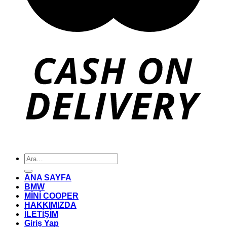
Ara:
ANA SAYFA
BMW
MİNİ COOPER
HAKKIMIZDA
İLETİŞİM
Giriş Yap