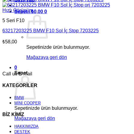
Hızlı Görünüm
Sepet /
₺
0,00
0
5 Seri F10
63217203225 BMW F10 Sol İç Stop 7203225
₺
58,00
Sepetinizde ürün bulunmuyor.
Mağazaya geri dön
0
Sepet
Call us
E-mail
KATEGORİLER
BMW
MİNİ COOPER
Sepetinizde ürün bulunmuyor.
BİZ KİMİZ
Mağazaya geri dön
HAKKIMIZDA
DESTEK