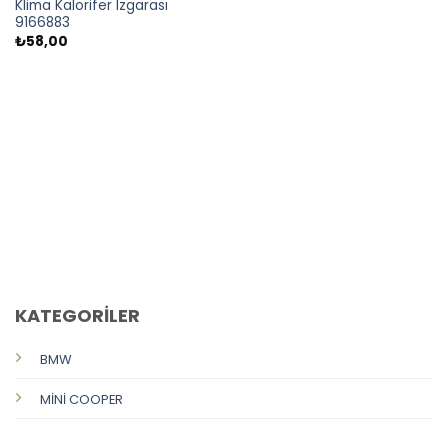
Klima Kalorifer Izgarası
9166883
₺
58,00
CALL US
E-MAIL
KATEGORİLER
BMW
MİNİ COOPER