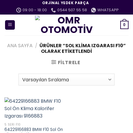
İçeriğe
ORJINAL YEDEK PARÇA
atla
09:00 - 18:00
0544 507 55 58
WHATSAPP
0
ANA SAYFA
/
ÜRÜNLER “SOL KLIMA IZGARASI F10”
OLARAK ETIKETLENDI
FILTRELE
5 SERI F10
64229166883 BMW F10 Sol Ön