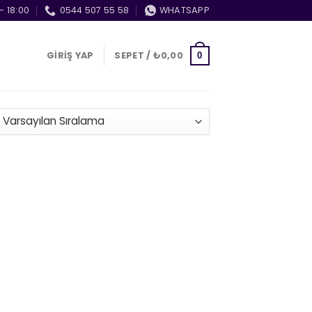
- 18:00
0544 507 55 58
WHATSAPP
GIRIŞ YAP
SEPET /
₺
0,00
0