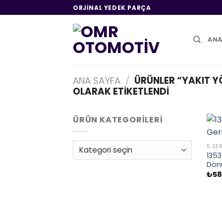
İçeriğe
ORJINAL YEDEK PARÇA
atla
ANA
ANA SAYFA
/
ÜRÜNLER “YAKIT Y
OLARAK ETIKETLENDI
ÜRÜN KATEGORILERI
5 SER
1353
Dön
₺
58