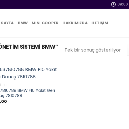
09:00 
 SAYFA
BMW
MİNİ COOPER
HAKKIMIZDA
İLETİŞİM
ÖNETIM SISTEMI BMW”
Tek bir sonuç gösteriliyor
I F10
7810788 BMW F10 Yakıt Geri
üş 7810788
,00