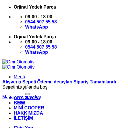
İçeriğe
Orjinal Yedek Parça
atla
09:00 - 18:00
0544 507 55 58
WhatsApp
Orjinal Yedek Parça
09:00 - 18:00
0544 507 55 58
WhatsApp
Menü
Alışveriş Sepeti
Ödeme detayları
Sipariş Tamamlandı
Ara:
Sepetiniz şu anda boş.
Mağazaya geri dön
ANA SAYFA
BMW
MİNİ COOPER
HAKKIMIZDA
İLETİŞİM
Giriş Yap