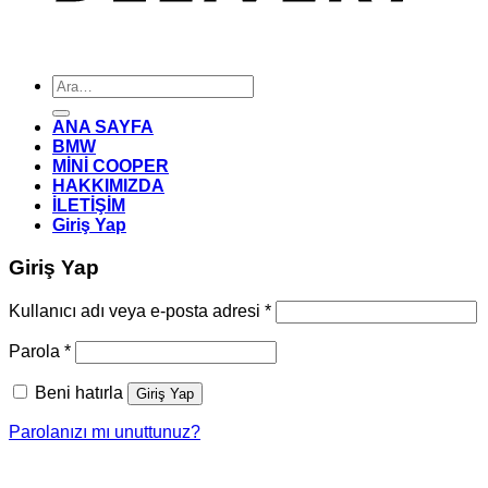
Ara:
ANA SAYFA
BMW
MİNİ COOPER
HAKKIMIZDA
İLETİŞİM
Giriş Yap
Giriş Yap
Gerekli
Kullanıcı adı veya e-posta adresi
*
Gerekli
Parola
*
Beni hatırla
Giriş Yap
Parolanızı mı unuttunuz?