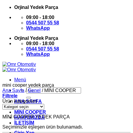
İçeriğe
Orjinal Yedek Parça
atla
09:00 - 18:00
0544 507 55 58
WhatsApp
Orjinal Yedek Parça
09:00 - 18:00
0544 507 55 58
WhatsApp
Menü
mini cooper yedek parça
Ara:
Ana Sayfa
/
Genel
/
MİNİ COOPER
Filtrele
Ürün kategorileri
ANA SAYFA
BMW
MİNİ COOPER
MİNİ COOPER YEDEK PARÇA
HAKKIMIZDA
İLETİŞİM
Seçiminizle eşleşen ürün bulunamadı.
Giriş Yap