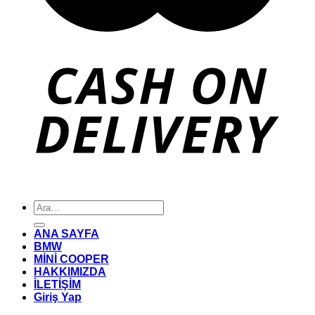
Ara:
ANA SAYFA
BMW
MİNİ COOPER
HAKKIMIZDA
İLETİŞİM
Giriş Yap