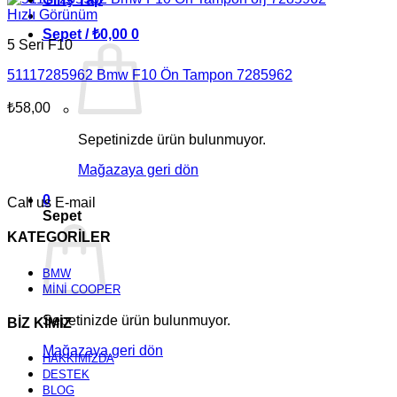
Hızlı Görünüm
Sepet /
₺
0,00
0
5 Seri F10
51117285962 Bmw F10 Ön Tampon 7285962
₺
58,00
Sepetinizde ürün bulunmuyor.
Mağazaya geri dön
0
Call us
E-mail
Sepet
KATEGORİLER
BMW
MİNİ COOPER
Sepetinizde ürün bulunmuyor.
BİZ KİMİZ
Mağazaya geri dön
HAKKIMIZDA
DESTEK
BLOG