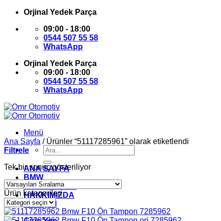
İçeriğe
Orjinal Yedek Parça
atla
09:00 - 18:00
0544 507 55 58
WhatsApp
Orjinal Yedek Parça
09:00 - 18:00
0544 507 55 58
WhatsApp
Menü
Ana Sayfa
/
Ürünler “51117285961” olarak etiketlendi
Ara:
Filtrele
Tek bir sonuç gösteriliyor
ANA SAYFA
BMW
MİNİ COOPER
Ürün kategorileri
HAKKIMIZDA
İLETİŞİM
Giriş Yap