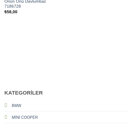
Önün Önü Davlumbaz
7186728
₺
58,00
CALL US
E-MAIL
KATEGORİLER
BMW
MİNİ COOPER