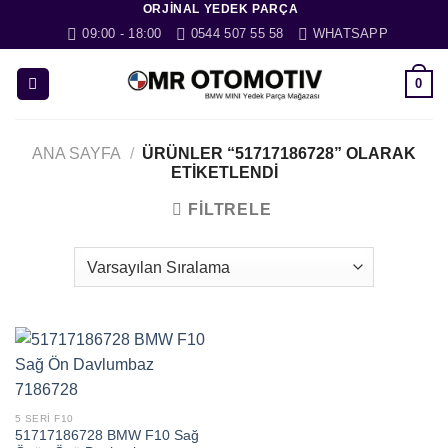
ORJINAL YEDEK PARÇA
İçeriğe
09:00 - 18:00
0544 507 55 58
WHATSAPP
atla
0
ANA SAYFA
/
ÜRÜNLER “51717186728” OLARAK
ETIKETLENDI
FILTRELE
5 SERI F10
51717186728 BMW F10 Sağ