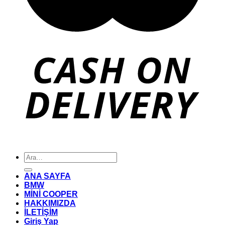
Ara:
ANA SAYFA
BMW
MİNİ COOPER
HAKKIMIZDA
İLETİŞİM
Giriş Yap