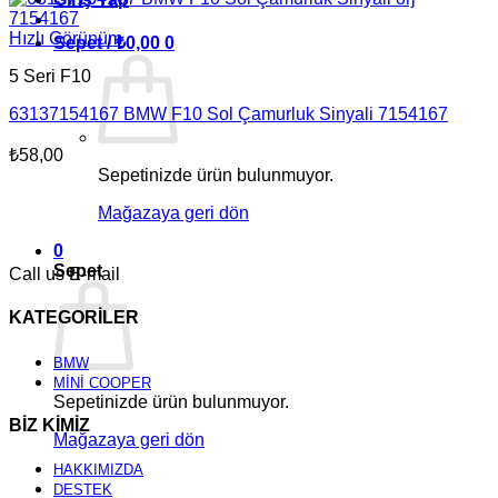
Hızlı Görünüm
Sepet /
₺
0,00
0
5 Seri F10
63137154167 BMW F10 Sol Çamurluk Sinyali 7154167
₺
58,00
Sepetinizde ürün bulunmuyor.
Mağazaya geri dön
0
Sepet
Call us
E-mail
KATEGORİLER
BMW
MİNİ COOPER
Sepetinizde ürün bulunmuyor.
BİZ KİMİZ
Mağazaya geri dön
HAKKIMIZDA
DESTEK