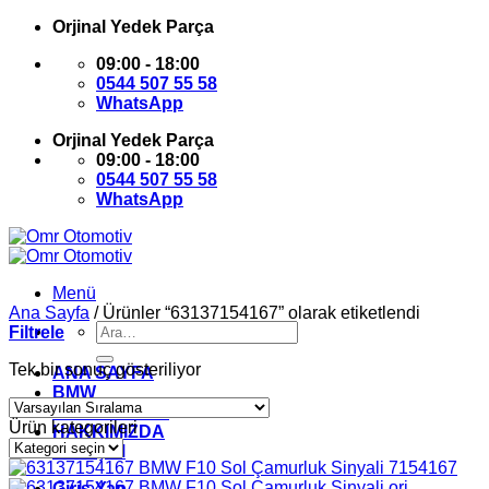
İçeriğe
Orjinal Yedek Parça
atla
09:00 - 18:00
0544 507 55 58
WhatsApp
Orjinal Yedek Parça
09:00 - 18:00
0544 507 55 58
WhatsApp
Menü
Ana Sayfa
/
Ürünler “63137154167” olarak etiketlendi
Ara:
Filtrele
Tek bir sonuç gösteriliyor
ANA SAYFA
BMW
MİNİ COOPER
Ürün kategorileri
HAKKIMIZDA
İLETİŞİM
Giriş Yap