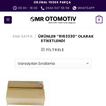
İçeriğe
ORJINAL YEDEK PARÇA
atla
09:00 - 18:00
0544 507 55 58
WHATSAPP
0
ANA SAYFA
/
ÜRÜNLER “9163330” OLARAK
ETIKETLENDI
FILTRELE