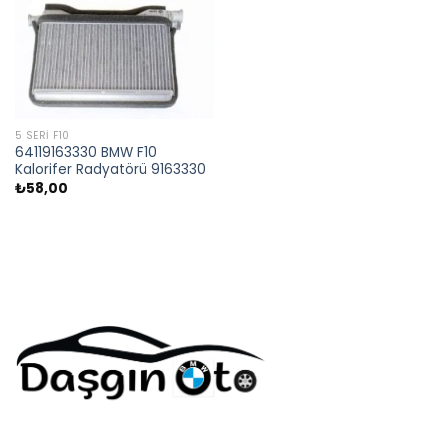
5 SERI F10
64119163330 BMW F10
Kalorifer Radyatörü 9163330
₺
58,00