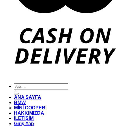
Ara:
ANA SAYFA
BMW
MİNİ COOPER
HAKKIMIZDA
İLETİŞİM
Giriş Yap