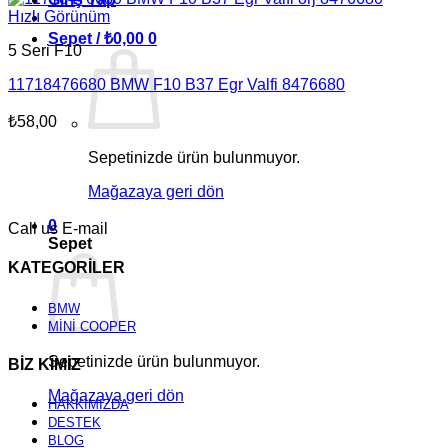
Hızlı Görünüm
Sepet /
₺
0,00
0
5 Seri F10
11718476680 BMW F10 B37 Egr Valfi 8476680
₺
58,00
Sepetinizde ürün bulunmuyor.
Mağazaya geri dön
0
Call us
E-mail
Sepet
KATEGORİLER
BMW
MİNİ COOPER
Sepetinizde ürün bulunmuyor.
BİZ KİMİZ
Mağazaya geri dön
HAKKIMIZDA
DESTEK
BLOG