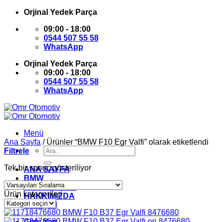
İçeriğe
Orjinal Yedek Parça
atla
09:00 - 18:00
0544 507 55 58
WhatsApp
Orjinal Yedek Parça
09:00 - 18:00
0544 507 55 58
WhatsApp
Menü
Ana Sayfa
/
Ürünler “BMW F10 Egr Valfi” olarak etiketlendi
Ara:
Filtrele
Tek bir sonuç gösteriliyor
ANA SAYFA
BMW
MİNİ COOPER
Ürün kategorileri
HAKKIMIZDA
İLETİŞİM
Giriş Yap