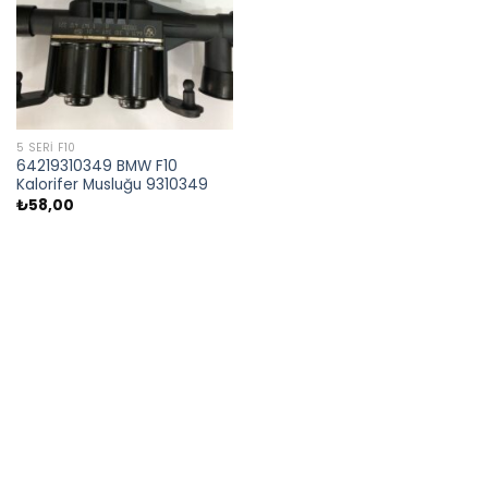
5 SERI F10
64219310349 BMW F10
Kalorifer Musluğu 9310349
₺
58,00
CALL US
E-MAIL