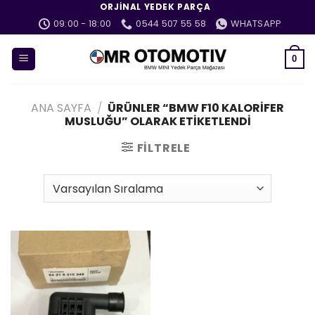
İçeriğe
ORJINAL YEDEK PARÇA
atla
09:00 - 18:00
0544 507 55 58
WHATSAPP
0
ANA SAYFA
/
ÜRÜNLER “BMW F10 KALORIFER
MUSLUĞU” OLARAK ETIKETLENDI
FILTRELE