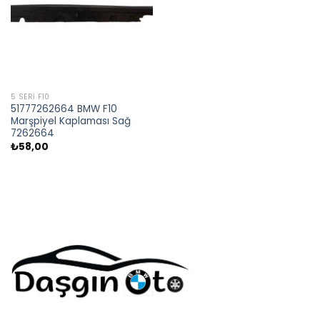
5 SERI F10
51777262664 BMW F10
Marşpiyel Kaplaması Sağ
7262664
₺
58,00