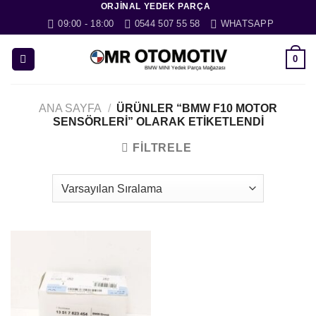
ORJINAL YEDEK PARÇA
İçeriğe
09:00 - 18:00
0544 507 55 58
WHATSAPP
atla
0
ANA SAYFA
/
ÜRÜNLER “BMW F10 MOTOR
SENSÖRLERI” OLARAK ETIKETLENDI
FILTRELE