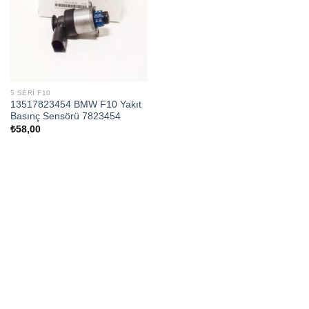
5 SERI F10
13517823454 BMW F10 Yakıt
Basınç Sensörü 7823454
₺
58,00
CALL US
E-MAIL