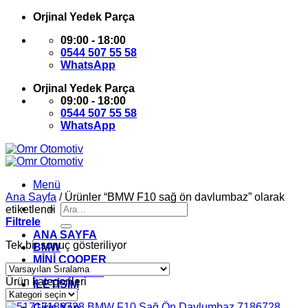
İçeriğe
Orjinal Yedek Parça
atla
09:00 - 18:00
0544 507 55 58
WhatsApp
Orjinal Yedek Parça
09:00 - 18:00
0544 507 55 58
WhatsApp
Menü
Ana Sayfa
/
Ürünler “BMW F10 sağ ön davlumbaz” olarak
Ara:
etiketlendi
Filtrele
ANA SAYFA
Tek bir sonuç gösteriliyor
BMW
MİNİ COOPER
HAKKIMIZDA
Ürün kategorileri
İLETİŞİM
Giriş Yap