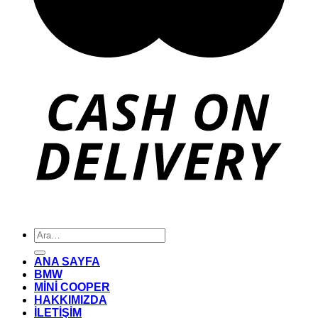
Ara:
ANA SAYFA
BMW
MİNİ COOPER
HAKKIMIZDA
İLETİŞİM