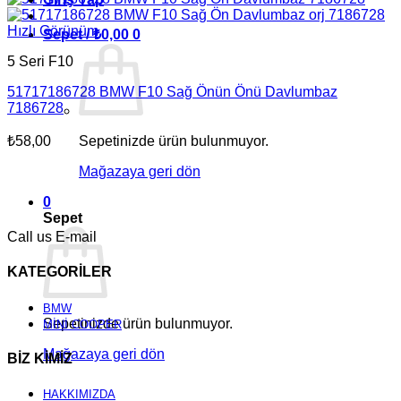
Hızlı Görünüm
Sepet /
₺
0,00
0
5 Seri F10
51717186728 BMW F10 Sağ Önün Önü Davlumbaz
7186728
₺
58,00
Sepetinizde ürün bulunmuyor.
Mağazaya geri dön
0
Sepet
Call us
E-mail
KATEGORİLER
BMW
Sepetinizde ürün bulunmuyor.
MİNİ COOPER
Mağazaya geri dön
BİZ KİMİZ
HAKKIMIZDA