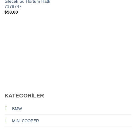
Silecek Su Hortum Hattı
7178747
₺
58,00
CALL US
E-MAIL
KATEGORİLER
BMW
MİNİ COOPER