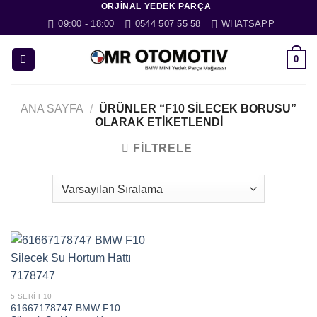
ORJINAL YEDEK PARÇA
İçeriğe
09:00 - 18:00
0544 507 55 58
WHATSAPP
atla
0
ANA SAYFA
/
ÜRÜNLER “F10 SILECEK BORUSU”
OLARAK ETIKETLENDI
FILTRELE
5 SERI F10
61667178747 BMW F10