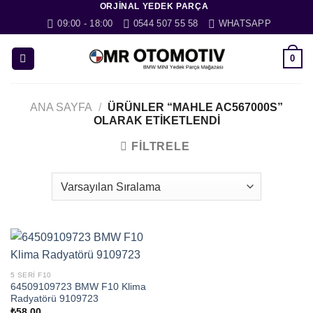
ORJINAL YEDEK PARÇA
İçeriğe
09:00 - 18:00
0544 507 55 58
WHATSAPP
atla
0
ANA SAYFA
/
ÜRÜNLER “MAHLE AC567000S”
OLARAK ETIKETLENDI
FILTRELE
5 SERI F10
64509109723 BMW F10 Klima
Radyatörü 9109723
₺
58,00