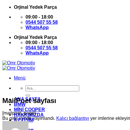
İçeriğe
Orjinal Yedek Parça
atla
09:00 - 18:00
0544 507 55 58
WhatsApp
Orjinal Yedek Parça
09:00 - 18:00
0544 507 55 58
WhatsApp
Menü
Ara:
MailPoet sayfası
ANA SAYFA
BMW
MİNİ COOPER
[mailpoet_page]
HAKKIMIZDA
Bu giriş içinde yayınlandı.
Kalıcı bağlantıyı
yer imlerine ekleyin
İLETİŞİM
Giriş Yap