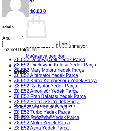
Sepet /
₺
0,00
0
admin
Ara
Ara
Sepetinizde ürün bulunmuyor.
Hizmet Bölgeleri
Mağazaya geri dön
Z8 E52 Debriyaj Seti Yedek Parça
Z8 E52 Direksiyon Kutusu Yedek Parça
0
Z8 E52 Marş Motoru Yedek Parça
Sepet
Z8 E52 Alternatör Yedek Parça
Z8 E52 Klima Kompresörü Yedek Parça
Z8 E52 Radyatör Yedek Parça
Z8 E52 Amortisör Yedek Parça
Z8 E52 Fren Balatası Yedek Parça
Z8 E52 Fren Diski Yedek Parça
Sepetinizde ürün bulunmuyor.
Z8 E52 Jant Yedek Parça
Z8 E52 Turbo Yedek Parça
Mağazaya geri dön
Z8 E52 Şanzıman Yedek Parça
Z8 E52 Motor Yedek Parça
Z8 E52 Ayna Yedek Parça