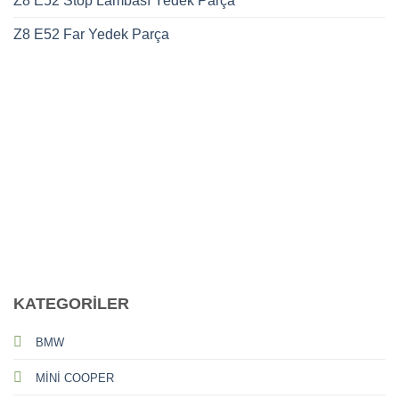
Z8 E52 Stop Lambası Yedek Parça
Z8 E52 Far Yedek Parça
CALL US
E-MAIL
KATEGORİLER
BMW
MİNİ COOPER