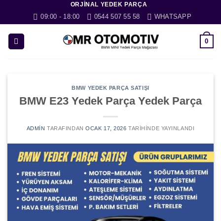
ORJINAL YEDEK PARÇA
İçeriğe
09:00 - 18:00
0544 507 55 58
WHATSAPP
atla
0
BMW YEDEK PARÇA SATIŞI
BMW E23 Yedek Parça Yedek Parça
ADMIN
TARAFINDAN
OCAK 17, 2026
TARIHINDE YAYINLANDI