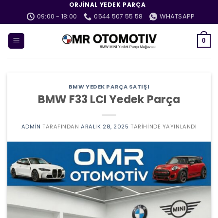
İçeriğe
ORJINAL YEDEK PARÇA
atla
09:00 - 18:00
0544 507 55 58
WHATSAPP
0
BMW YEDEK PARÇA SATIŞI
BMW F33 LCI Yedek Parça
ADMIN
TARAFINDAN
ARALIK 28, 2025
TARIHINDE YAYINLANDI