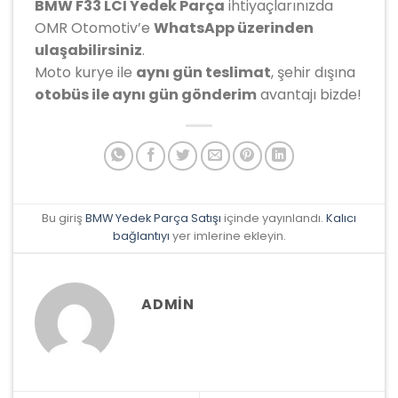
BMW F33 LCI Yedek Parça
ihtiyaçlarınızda
OMR Otomotiv’e
WhatsApp üzerinden
ulaşabilirsiniz
.
Moto kurye ile
aynı gün teslimat
, şehir dışına
otobüs ile aynı gün gönderim
avantajı bizde!
Bu giriş
BMW Yedek Parça Satışı
içinde yayınlandı.
Kalıcı
bağlantıyı
yer imlerine ekleyin.
ADMIN