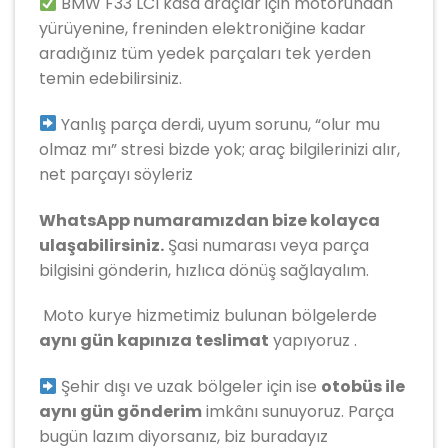
BMW F33 LCI kasa araçlar için motorundan
yürüyenine, freninden elektroniğine kadar
aradığınız tüm yedek parçaları tek yerden
temin edebilirsiniz.
Yanlış parça derdi, uyum sorunu, “olur mu
olmaz mı” stresi bizde yok; araç bilgilerinizi alır,
net parçayı söyleriz
WhatsApp numaramızdan bize kolayca
ulaşabilirsiniz.
Şasi numarası veya parça
bilgisini gönderin, hızlıca dönüş sağlayalım.
️ Moto kurye hizmetimiz bulunan bölgelerde
aynı gün kapınıza teslimat
yapıyoruz .
Şehir dışı ve uzak bölgeler için ise
otobüs ile
aynı gün gönderim
imkânı sunuyoruz. Parça
bugün lazım diyorsanız, biz buradayız