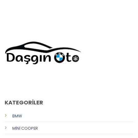
CALL US
E-MAIL
KATEGORİLER
BMW
MİNİ COOPER