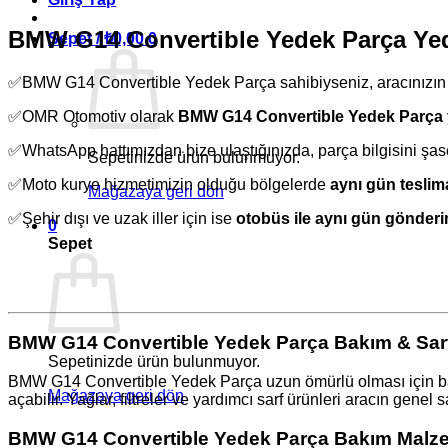
BMW G14 Convertible Yedek Parça Ye
Sepet /
₺
0,00
0
✅BMW G14 Convertible Yedek Parça sahibiyseniz, aracınızın h
✅OMR Otomotiv olarak
BMW G14 Convertible Yedek Parça 
✅WhatsApp hattımızdan bize ulaştığınızda, parça bilgisini şas
Sepetinizde ürün bulunmuyor.
✅Moto kurye hizmetimizin olduğu bölgelerde
aynı gün teslim
Mağazaya geri dön
✅Şehir dışı ve uzak iller için ise
otobüs ile aynı gün gönder
0
Sepet
BMW G14 Convertible Yedek Parça Bakım & Sarf
Sepetinizde ürün bulunmuyor.
BMW G14 Convertible Yedek Parça uzun ömürlü olması için bakım
Mağazaya geri dön
açabilir. Yağlar, filtreler ve yardımcı sarf ürünleri aracın genel s
BMW G14 Convertible Yedek Parça Bakım Malze