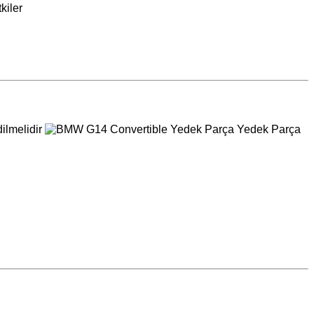
kiler
dilmelidir
️