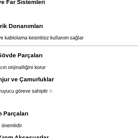
 Far Sistemleri
rik Donanımları
ve kablolama kesintisiz kullanım sağlar
övde Parçaları
n orijinalliğini korur
jur ve Çamurluklar
uyucu göreve sahiptir ✨
 Parçaları
ı önemlidir
Krom Aksesuarlar