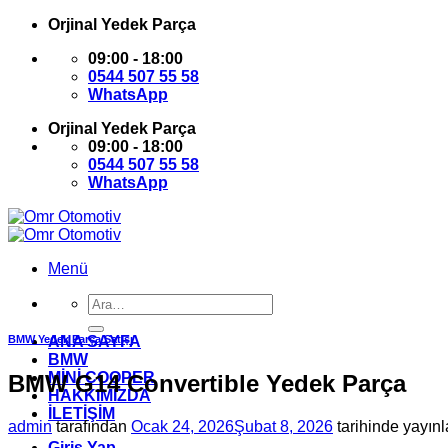
İçeriğe
Orjinal Yedek Parça
atla
09:00 - 18:00
0544 507 55 58
WhatsApp
Orjinal Yedek Parça
09:00 - 18:00
0544 507 55 58
WhatsApp
Menü
Ara:
BMW Yedek Parça Satışı
ANA SAYFA
BMW
MİNİ COOPER
BMW G14 Convertible Yedek Parça
HAKKIMIZDA
İLETİŞİM
admin
tarafından
Ocak 24, 2026
Şubat 8, 2026
tarihinde yayınl
Giriş Yap