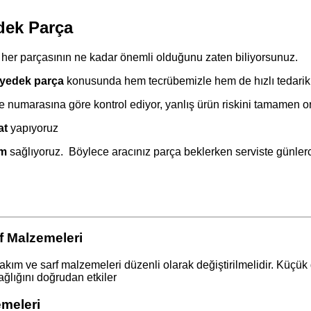
dek Parça
er parçasının ne kadar önemli olduğunu zaten biliyorsunuz.
yedek parça
konusunda hem tecrübemizle hem de hızlı tedarik 
e numarasına göre kontrol ediyor, yanlış ürün riskini tamamen o
at
yapıyoruz
im
sağlıyoruz. Böylece aracınız parça beklerken serviste günle
 Malzemeleri
 ve sarf malzemeleri düzenli olarak değiştirilmelidir. Küçük g
ağlığını doğrudan etkiler ️
meleri