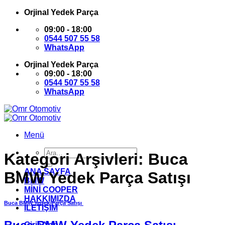
İçeriğe
Orjinal Yedek Parça
atla
09:00 - 18:00
0544 507 55 58
WhatsApp
Orjinal Yedek Parça
09:00 - 18:00
0544 507 55 58
WhatsApp
Menü
Ara:
Kategori Arşivleri:
Buca
ANA SAYFA
BMW Yedek Parça Satışı
BMW
MİNİ COOPER
HAKKIMIZDA
Buca BMW Yedek Parça Satışı
İLETİŞİM
Giriş Yap