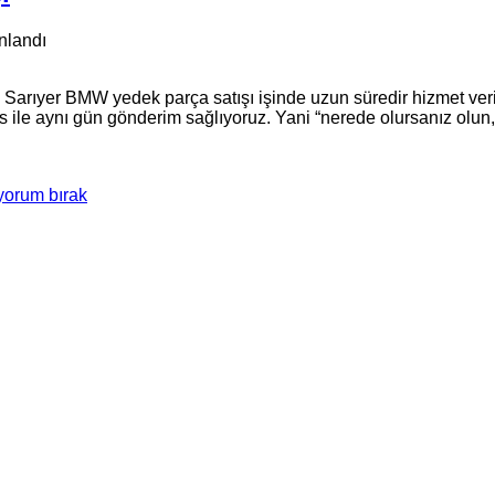
nlandı
arıyer BMW yedek parça satışı işinde uzun süredir hizmet veriy
 ile aynı gün gönderim sağlıyoruz. Yani “nerede olursanız olun, p
 yorum bırak