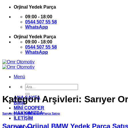
İçeriğe
Orjinal Yedek Parça
atla
09:00 - 18:00
0544 507 55 58
WhatsApp
Orjinal Yedek Parça
09:00 - 18:00
0544 507 55 58
WhatsApp
Menü
Ara:
Kategori Arşivleri:
Sarıyer O
ANA SAYFA
BMW
MİNİ COOPER
HAKKIMIZDA
Sarıyer Orjinal BMW Yedek Parça Satışı
İLETİŞİM
Sarıyer Orjinal BMW Yedek Parça Satış
Giriş Yap