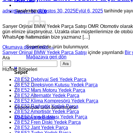
admin
tarafından
Ağustos 30, 2025
Eylül 6, 2025
tarihinde yayı
Sepet /
₺
0,00
0
Sarıyer Orjinal BMW Yedek Parça Satışı OMR Otomotiv olarak S
gün elinize ulaştırıyoruz. Uzakta olan müşterilerimize de otobüs
WhatsApp hattımızdan bize yazmanız […]
Sepetinizde ürün bulunmuyor.
Okumaya devam edin
→
Sarıyer Orjinal BMW Yedek Parça Satışı
içinde yayınlandı
Bir
Mağazaya geri dön
Ara
Ara
0
Hizmet Bölgeleri
Sepet
Z8 E52 Debriyaj Seti Yedek Parça
Z8 E52 Direksiyon Kutusu Yedek Parça
Z8 E52 Marş Motoru Yedek Parça
Z8 E52 Alternatör Yedek Parça
Z8 E52 Klima Kompresörü Yedek Parça
Z8 E52 Radyatör Yedek Parça
Sepetinizde ürün bulunmuyor.
Z8 E52 Amortisör Yedek Parça
Z8 E52 Fren Balatası Yedek Parça
Mağazaya geri dön
Z8 E52 Fren Diski Yedek Parça
Z8 E52 Jant Yedek Parça
Z8 E52 Turbo Yedek Parça