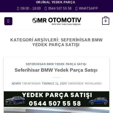
ORJINAL YEDEK PARÇA
İçeriğe
09:00 - 18:00
0544 507 55 58
WHATSAPP
atla
0
KATEGORI ARŞIVLERI:
SEFERIHISAR BMW
YEDEK PARÇA SATIŞI
SEFERIHISAR BMW YEDEK PARÇA SATIŞI
Seferihisar BMW Yedek Parça Satışı
ADMIN
TARAFINDAN
TEMMUZ 11, 2025
TARIHINDE YAYINLANDI