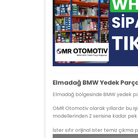
Elmadağ BMW Yedek Parça 
Elmadağ bölgesinde BMW yedek par
OMR Otomotiv olarak yıllardır bu işin 
modellerinden Z serisine kadar pe
İster sıfır orijinal ister temiz çıkm