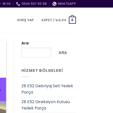
- 18:00
0544 507 55 58
WHATSAPP
GIRIŞ YAP
SEPET /
₺
0,00
0
Ara
ARA
HIZMET BÖLGELERI
Z8 E52 Debriyaj Seti Yedek
Parça
Z8 E52 Direksiyon Kutusu
Yedek Parça