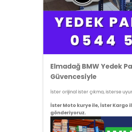
Elmadağ BMW Yedek Par
Güvencesiyle
İster orijinal ister çıkma, isterse 
İster Moto kurye ile, İster Kargo 
gönderiyoruz.