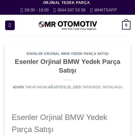
ORJINAL YEDEK PARÇA
İçeriğe
09:00 - 18:00
0544 507 55 58
WHATSAPP
atla
0
ESENLER ORJINAL BMW YEDEK PARÇA SATIŞI
Esenler Orjinal BMW Yedek Parça
Satışı
ADMIN
TARAFINDAN
AĞUSTOS 23, 2025
TARIHINDE YAYINLANDI
Esenler Orjinal BMW Yedek
Parça Satışı