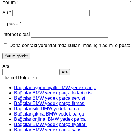
Yorum
*
Ad
*
E-posta
*
İnternet sitesi
Daha sonraki yorumlarımda kullanılması için adım, e-posta 
Ara
Ara
Hizmet Bölgeleri
Bağcılar uygun fiyatlı BMW yedek parça
Bağcılar BMW yedek parça tedarikçisi
Bağcılar BMW yedek parça servisi
Bağcılar BMW yedek parça firması
Bağcılar sıfır BMW yedek parça
Bağcılar çıkma BMW yedek parça
Bağcılar orijinal BMW yedek parça
Bağcılar BMW yedek parça fiyatları
Bağcılar BMW yedek parça satışı