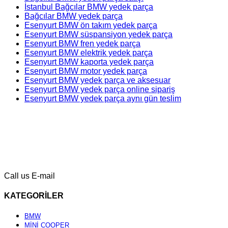
İstanbul Bağcılar BMW yedek parça
Bağcılar BMW yedek parça
Esenyurt BMW ön takım yedek parça
Esenyurt BMW süspansiyon yedek parça
Esenyurt BMW fren yedek parça
Esenyurt BMW elektrik yedek parça
Esenyurt BMW kaporta yedek parça
Esenyurt BMW motor yedek parça
Esenyurt BMW yedek parça ve aksesuar
Esenyurt BMW yedek parça online sipariş
Esenyurt BMW yedek parça aynı gün teslim
Call us
E-mail
KATEGORİLER
BMW
MİNİ COOPER