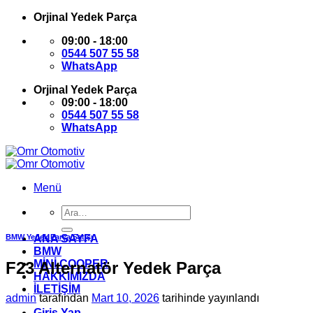
İçeriğe
Orjinal Yedek Parça
atla
09:00 - 18:00
0544 507 55 58
WhatsApp
Orjinal Yedek Parça
09:00 - 18:00
0544 507 55 58
WhatsApp
Menü
Ara:
BMW Yedek Parça Satışı
ANA SAYFA
BMW
MİNİ COOPER
F23 Alternatör Yedek Parça
HAKKIMIZDA
İLETİŞİM
admin
tarafından
Mart 10, 2026
tarihinde yayınlandı
Giriş Yap