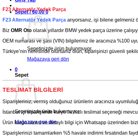
F23 Alternatör Yedek Parça
Sepet /
₺
0,00
0
F23 Alternatör Yedek Parça
arıyorsanız, işi bilene gelmeniz
Biz
OMR Oto
olarak yıllardır
BMW
yedek parça üzerine çalışıy
OEM numarası ve şasi (VIN) bilgileriniz ile aracınıza %100 uyum
Sepetinizde ürün bulunmuyor.
Türkiye’nin neresinde olursanız olun, siparişinizi güvenli şekil
Mağazaya geri dön
0
Sepet
TESLİMAT BİLGİLERİ
Siparişleriniz; vermiş olduğunuz ürünlerin aracınıza uyumluluğ
Sepetinizde ürün bulunmuyor.
İstanbul içi siparişlerde kurye ile hızlı teslimat seçeneği mevcut
Mağazaya geri dön
Ürün kargo süresi ve detaylı bilgi için Whatsapp üzerinden bizim
Siparişlerinizi tamamlarken %5 havale indirimi fırsatından fayda