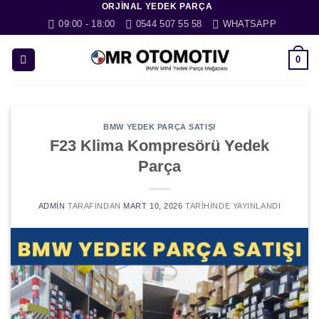
ORJINAL YEDEK PARÇA
İçeriğe
09:00 - 18:00
0544 507 55 58
WHATSAPP
atla
0
BMW YEDEK PARÇA SATIŞI
F23 Klima Kompresörü Yedek
Parça
ADMIN
TARAFINDAN
MART 10, 2026
TARIHINDE YAYINLANDI