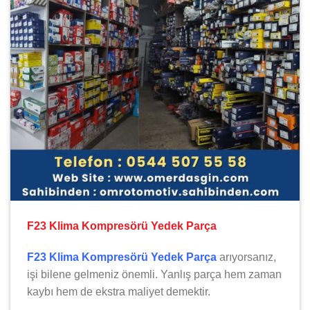
F23 Klima Kompresörü Yedek Parça
F23 Klima Kompresörü Yedek Parça
arıyorsanız,
işi bilene gelmeniz önemli. Yanlış parça hem zaman
kaybı hem de ekstra maliyet demektir.