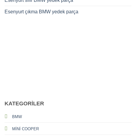
Esenyurt sıfır BMW yedek parça
Esenyurt çıkma BMW yedek parça
CALL US
E-MAIL
KATEGORİLER
BMW
MİNİ COOPER