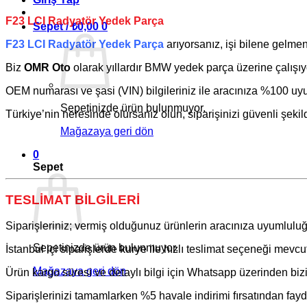
F23 LCI Radyatör Yedek Parça
Sepet /
₺
0,00
0
F23 LCI Radyatör Yedek Parça
arıyorsanız, işi bilene gelme
Biz
OMR Oto
olarak yıllardır
BMW
yedek parça üzerine çalışıy
OEM numarası ve şasi (VIN) bilgileriniz ile aracınıza %100 uyum
Sepetinizde ürün bulunmuyor.
Türkiye’nin neresinde olursanız olun, siparişinizi güvenli şekil
Mağazaya geri dön
0
Sepet
TESLİMAT BİLGİLERİ
Siparişleriniz; vermiş olduğunuz ürünlerin aracınıza uyumluluğ
Sepetinizde ürün bulunmuyor.
İstanbul içi siparişlerde kurye ile hızlı teslimat seçeneği mevcut
Mağazaya geri dön
Ürün kargo süresi ve detaylı bilgi için Whatsapp üzerinden bizim
Siparişlerinizi tamamlarken %5 havale indirimi fırsatından fayda