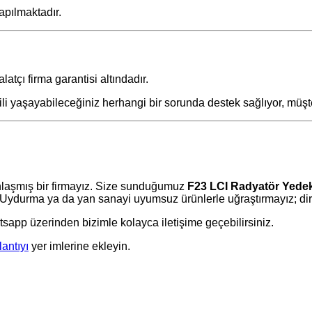
apılmaktadır.
latçı firma garantisi altındadır.
gili yaşayabileceğiniz herhangi bir sorunda destek sağlıyor, müş
laşmış bir firmayız. Size sunduğumuz
F23 LCI Radyatör Yede
Uydurma ya da yan sanayi uyumsuz ürünlerle uğraştırmayız; direk
tsapp üzerinden bizimle kolayca iletişime geçebilirsiniz.
lantıyı
yer imlerine ekleyin.