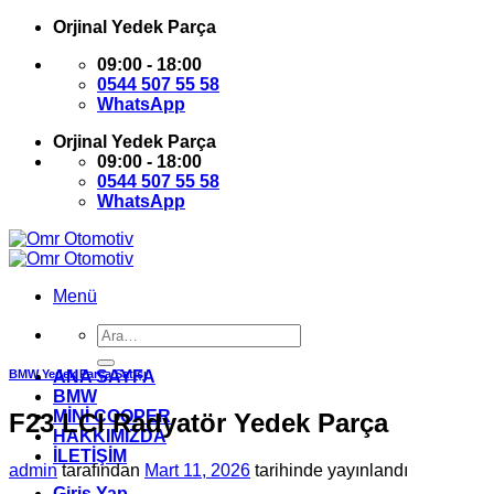
İçeriğe
Orjinal Yedek Parça
atla
09:00 - 18:00
0544 507 55 58
WhatsApp
Orjinal Yedek Parça
09:00 - 18:00
0544 507 55 58
WhatsApp
Menü
Ara:
BMW Yedek Parça Satışı
ANA SAYFA
BMW
MİNİ COOPER
F23 LCI Radyatör Yedek Parça
HAKKIMIZDA
İLETİŞİM
admin
tarafından
Mart 11, 2026
tarihinde yayınlandı
Giriş Yap