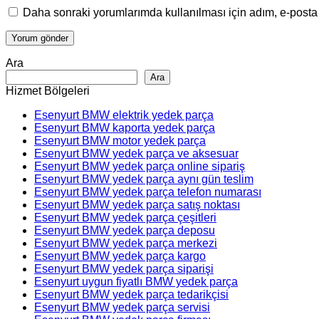
Daha sonraki yorumlarımda kullanılması için adım, e-posta 
Ara
Ara
Hizmet Bölgeleri
Esenyurt BMW elektrik yedek parça
Esenyurt BMW kaporta yedek parça
Esenyurt BMW motor yedek parça
Esenyurt BMW yedek parça ve aksesuar
Esenyurt BMW yedek parça online sipariş
Esenyurt BMW yedek parça aynı gün teslim
Esenyurt BMW yedek parça telefon numarası
Esenyurt BMW yedek parça satış noktası
Esenyurt BMW yedek parça çeşitleri
Esenyurt BMW yedek parça deposu
Esenyurt BMW yedek parça merkezi
Esenyurt BMW yedek parça kargo
Esenyurt BMW yedek parça siparişi
Esenyurt uygun fiyatlı BMW yedek parça
Esenyurt BMW yedek parça tedarikçisi
Esenyurt BMW yedek parça servisi