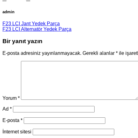
admin
F23 LCI Jant Yedek Parça
F23 LCI Alternatör Yedek Parça
Bir yanıt yazın
E-posta adresiniz yayınlanmayacak.
Gerekli alanlar
*
ile işare
Yorum
*
Ad
*
E-posta
*
İnternet sitesi