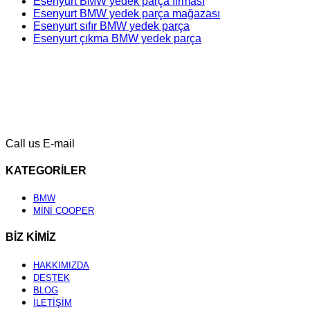
Esenyurt BMW yedek parça firması
Esenyurt BMW yedek parça mağazası
Esenyurt sıfır BMW yedek parça
Esenyurt çıkma BMW yedek parça
Call us
E-mail
KATEGORİLER
BMW
MİNİ COOPER
BİZ KİMİZ
HAKKIMIZDA
DESTEK
BLOG
İLETİŞİM