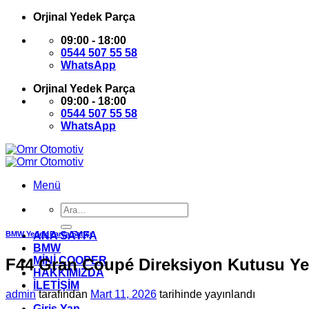
İçeriğe
Orjinal Yedek Parça
atla
09:00 - 18:00
0544 507 55 58
WhatsApp
Orjinal Yedek Parça
09:00 - 18:00
0544 507 55 58
WhatsApp
Menü
Ara:
BMW Yedek Parça Satışı
ANA SAYFA
BMW
MİNİ COOPER
F44 Gran Coupé Direksiyon Kutusu Ye
HAKKIMIZDA
İLETİŞİM
admin
tarafından
Mart 11, 2026
tarihinde yayınlandı
Giriş Yap