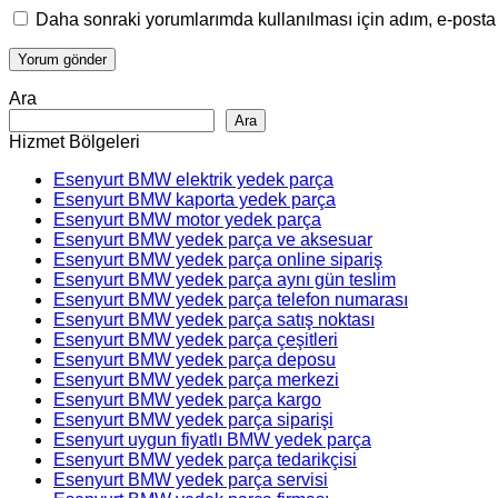
Daha sonraki yorumlarımda kullanılması için adım, e-posta 
Ara
Ara
Hizmet Bölgeleri
Esenyurt BMW elektrik yedek parça
Esenyurt BMW kaporta yedek parça
Esenyurt BMW motor yedek parça
Esenyurt BMW yedek parça ve aksesuar
Esenyurt BMW yedek parça online sipariş
Esenyurt BMW yedek parça aynı gün teslim
Esenyurt BMW yedek parça telefon numarası
Esenyurt BMW yedek parça satış noktası
Esenyurt BMW yedek parça çeşitleri
Esenyurt BMW yedek parça deposu
Esenyurt BMW yedek parça merkezi
Esenyurt BMW yedek parça kargo
Esenyurt BMW yedek parça siparişi
Esenyurt uygun fiyatlı BMW yedek parça
Esenyurt BMW yedek parça tedarikçisi
Esenyurt BMW yedek parça servisi