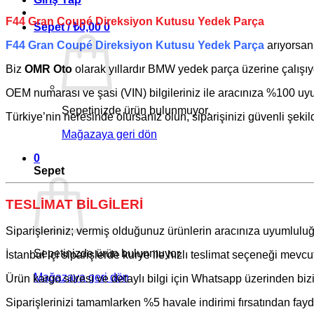
F44 Gran Coupé Direksiyon Kutusu Yedek Parça
Sepet /
₺
0,00
0
F44 Gran Coupé Direksiyon Kutusu Yedek Parça
arıyorsan
Biz
OMR Oto
olarak yıllardır
BMW
yedek parça üzerine çalışıy
OEM numarası ve şasi (VIN) bilgileriniz ile aracınıza %100 uyum
Sepetinizde ürün bulunmuyor.
Türkiye’nin neresinde olursanız olun, siparişinizi güvenli şekil
Mağazaya geri dön
0
Sepet
TESLİMAT BİLGİLERİ
Siparişleriniz; vermiş olduğunuz ürünlerin aracınıza uyumluluğ
Sepetinizde ürün bulunmuyor.
İstanbul içi siparişlerde kurye ile hızlı teslimat seçeneği mevcut
Mağazaya geri dön
Ürün kargo süresi ve detaylı bilgi için Whatsapp üzerinden bizim
Siparişlerinizi tamamlarken %5 havale indirimi fırsatından fayda