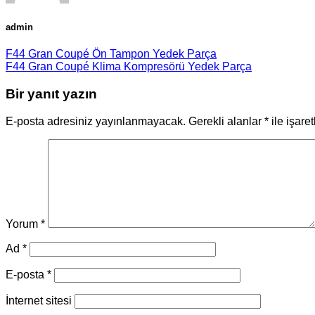
admin
F44 Gran Coupé Ön Tampon Yedek Parça
F44 Gran Coupé Klima Kompresörü Yedek Parça
Bir yanıt yazın
E-posta adresiniz yayınlanmayacak.
Gerekli alanlar
*
ile işare
Yorum
*
Ad
*
E-posta
*
İnternet sitesi