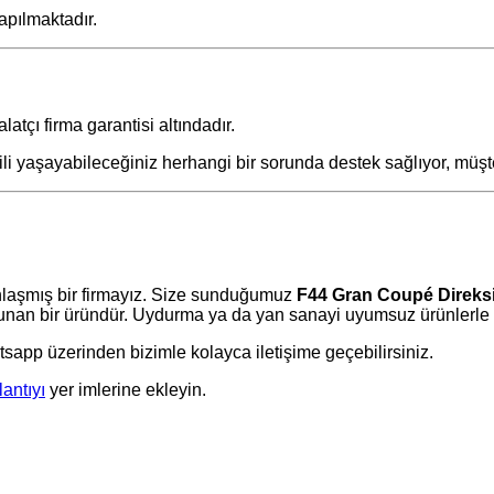
apılmaktadır.
latçı firma garantisi altındadır.
gili yaşayabileceğiniz herhangi bir sorunda destek sağlıyor, müş
laşmış bir firmayız. Size sunduğumuz
F44 Gran Coupé Direks
an bir üründür. Uydurma ya da yan sanayi uyumsuz ürünlerle uğr
tsapp üzerinden bizimle kolayca iletişime geçebilirsiniz.
lantıyı
yer imlerine ekleyin.