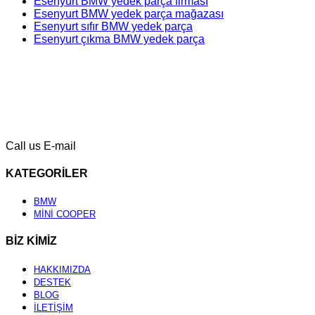
Esenyurt BMW yedek parça firması
Esenyurt BMW yedek parça mağazası
Esenyurt sıfır BMW yedek parça
Esenyurt çıkma BMW yedek parça
Call us
E-mail
KATEGORİLER
BMW
MİNİ COOPER
BİZ KİMİZ
HAKKIMIZDA
DESTEK
BLOG
İLETİŞİM