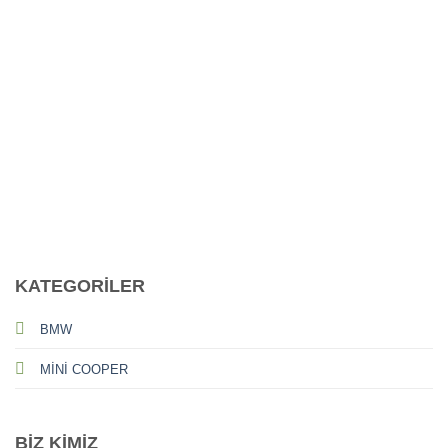
CALL US
E-MAIL
KATEGORİLER
BMW
MİNİ COOPER
BİZ KİMİZ