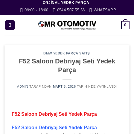
ORJINAL YEDEK PARÇA
İçeriğe
09:00 - 18:00
0544 507 55 58
WHATSAPP
atla
0
BMW YEDEK PARÇA SATIŞI
F52 Saloon Debriyaj Seti Yedek
Parça
ADMIN
TARAFINDAN
MART 8, 2026
TARIHINDE YAYINLANDI
F52 Saloon Debriyaj Seti Yedek Parça
F52 Saloon Debriyaj Seti Yedek Parça