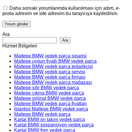
Daha sonraki yorumlarımda kullanılması için adım, e-
posta adresim ve site adresim bu tarayıcıya kaydedilsin.
Ara
Ara
Hizmet Bölgeleri
Maltepe BMW yedek parça siparişi
Maltepe uygun fiyatlı BMW yedek parça
Maltepe BMW yedek parça tedarikçisi
Maltepe BMW yedek parça servisi
Maltepe BMW yedek parça firması
Maltepe BMW yedek parça mağazası
Maltepe sıfır BMW yedek parça
Maltepe çıkma BMW yedek parça
Maltepe orijinal BMW yedek parça
Maltepe BMW yedek parça fiyatları
İstanbul Maltepe BMW yedek parça
Maltepe BMW yedek parça
Kartal BMW ön takım yedek parça
Kartal BMW süspansiyon yedek parça
Kartal BMW fren yedek parça