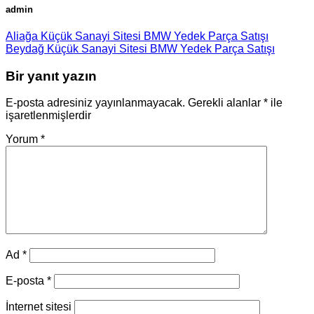
admin
Aliağa Küçük Sanayi Sitesi BMW Yedek Parça Satışı
Beydağ Küçük Sanayi Sitesi BMW Yedek Parça Satışı
Bir yanıt yazın
E-posta adresiniz yayınlanmayacak.
Gerekli alanlar
*
ile
işaretlenmişlerdir
Yorum
*
Ad
*
E-posta
*
İnternet sitesi