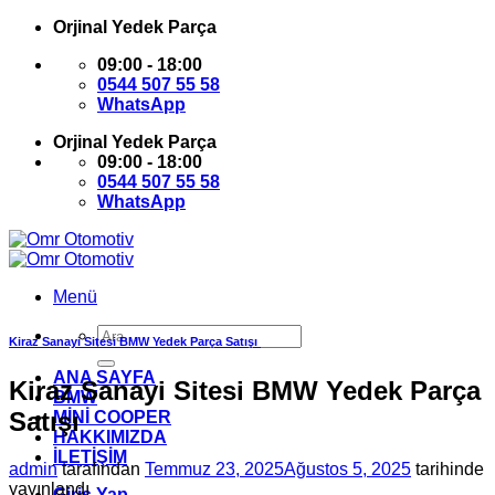
İçeriğe
Orjinal Yedek Parça
atla
09:00 - 18:00
0544 507 55 58
WhatsApp
Orjinal Yedek Parça
09:00 - 18:00
0544 507 55 58
WhatsApp
Menü
Ara:
Kiraz Sanayi Sitesi BMW Yedek Parça Satışı
ANA SAYFA
Kiraz Sanayi Sitesi BMW Yedek Parça
BMW
Satışı
MİNİ COOPER
HAKKIMIZDA
İLETİŞİM
admin
tarafından
Temmuz 23, 2025
Ağustos 5, 2025
tarihinde
yayınlandı
Giriş Yap