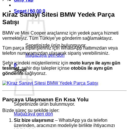
Sepet /
₺
0,00
0
Kiraz Sanayi Sitesi BMW Yedek Parça
Satışı
BMW ve Mini Cooper araçlarınız için yedek parça hizmeti
vermekteyiz. Tüm Türkiye’ye gönderim sağlamaktayız.
Sepetinizde ürün bulunmuyor.
Tüm parça siparişleriniz için WhatsApp hattımızdan veya
telefon numaramızdan ulaşarak sipariş verebilirsiniz.
Mağazaya geri dön
Şehir içindeki müşterilerimiz için
moto kurye ile aynı gün
0
teslimat
, şehir dışı talepler içinse
otobüs ile aynı gün
Sepet
gönderim
sağlıyoruz.
Parçaya Ulaşmanın En Kısa Yolu
Sepetinizde ürün bulunmuyor.
Bizde süreç şu şekilde işler:
Mağazaya geri dön
Siz bize ulaşırsınız
– WhatsApp ya da telefon
üzerinden, aracınızın modeliyle birlikte ihtiyacınızı