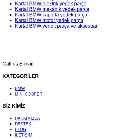
Kartal BMW elektrik yedek parça
Kartal BMW mekanik yedek parça
Kartal BMW kaporta yedek parça
Kartal BMW motor yedek parça
Kartal BMW yedek parça ve aksesuar
Call us
E-mail
KATEGORİLER
BMW
MİNİ COOPER
BİZ KİMİZ
HAKKIMIZDA
DESTEK
BLOG
İLETİŞİM