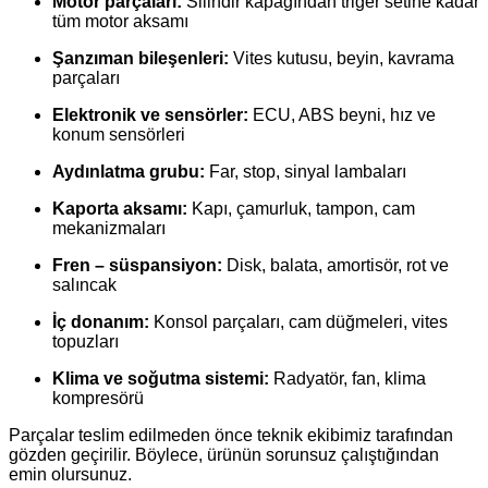
Motor parçaları:
Silindir kapağından triger setine kadar
tüm motor aksamı
Şanzıman bileşenleri:
Vites kutusu, beyin, kavrama
parçaları
Elektronik ve sensörler:
ECU, ABS beyni, hız ve
konum sensörleri
Aydınlatma grubu:
Far, stop, sinyal lambaları
Kaporta aksamı:
Kapı, çamurluk, tampon, cam
mekanizmaları
Fren – süspansiyon:
Disk, balata, amortisör, rot ve
salıncak
İç donanım:
Konsol parçaları, cam düğmeleri, vites
topuzları
Klima ve soğutma sistemi:
Radyatör, fan, klima
kompresörü
Parçalar teslim edilmeden önce teknik ekibimiz tarafından
gözden geçirilir. Böylece, ürünün sorunsuz çalıştığından
emin olursunuz.