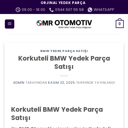
İçeriğe
ORJINAL YEDEK PARÇA
atla
09:00 - 18:00
0544 507 55 58
WHATSAPP
0
BMW YEDEK PARÇA SATIŞI
Korkuteli BMW Yedek Parça
Satışı
ADMIN
TARAFINDAN
KASIM 23, 2025
TARIHINDE YAYINLANDI
Korkuteli BMW Yedek Parça
Satışı