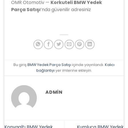
OMR Otomotiv —
Korkuteli BMW Yedek
Parça Satışı
’nda güvenilir adresiniz
Bu giriş
BMW Yedek Parça Satışı
içinde yayınlandı.
Kalıcı
bağlantıyı
yer imlerine ekleyin.
ADMIN
Konyaaltı BMW Yedek
Kumluca BMW Yedek