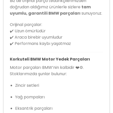
Biz de orijinal parça tedarikçilerimizden
doğrudan aldığımız ürünlerle sizlere
tam
uyumlu, garantili BMW parçaları
sunuyoruz.
Orijinal parçalar:
✔️ Uzun ömürlüdür
✔️ Araca birebir uyumludur
✔️ Performans kaybı yaşatmaz
Korkuteli BMW Motor Yedek Parçaları
Motor parçaları BMW’nin kalbidir ❤️⚙️.
Stoklarımızda şunlar bulunur:
Zincir setleri
Yağ pompaları
Eksantrik parçaları