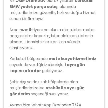
Biz
OMR Otomotiv
olarak yıllardır
Korkuteli
BMW yedek parça satışı
alanında
müşterilerimize güvenilir, hızlı ve doğru hizmet
sunan bir firmayız .
Aracınızın ihtiyacı ne olursa olsun, ister motor
parçası ister kaporta, ister elektronik ister iç
aksam… Hepsini sizlere en kısa sürede
ulaştırıyoruz.
Korkuteli bölgesinde
moto kurye hizmetimiz
sayesinde verdiğiniz siparişleri
aynı gün
kapınıza kadar
getiriyoruz .
Şehir dışı ya da uzak bölgelerde olan
müşterilerimize ise
otobüs ile aynı gün
gönderim
seçeneği sunuyoruz.
Ayrıca bize WhatsApp üzerinden 7/24