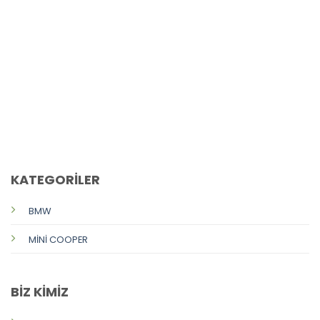
CALL US
E-MAIL
KATEGORİLER
BMW
MİNİ COOPER
BİZ KİMİZ