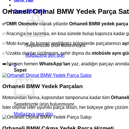
Orhaneli Orjinal BMW Yedek Parça Sat
Sepet /
₺
0,00
0
✅OMR Otomotiv
olarak yıllardır
Orhaneli BMW yedek parça 
✅Aracınıza ne lazımsa, en kısa sürede bulup kapınıza kadar ge
✅Moto kurye ile hizmet verdiğimiz bölgelerde parçalarınızı
ayn
Sepetinizde ürün bulunmuyor.
✅Uzakta olanlar üzülmesin, şehir dışına da
otobüsle aynı g
Mağazaya geri dön
➡️İstersen hemen
WhatsApp’tan
yaz, aradığın parçayı anında
0
Sepet
Orhaneli BMW Yedek Parçaları
Motorundan farına, kapısından tamponuna kadar tüm
Orhanel
Sepetinizde ürün bulunmuyor.
İster orijinal ister uyumlu parça olsun, her bütçeye göre çözü
Mağazaya geri dön
Orhaneli BMW Çıkma Yedek Parça Hizmeti