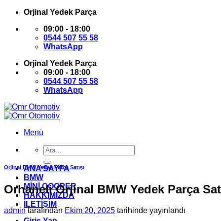
İçeriğe
Orjinal Yedek Parça
atla
09:00 - 18:00
0544 507 55 58
WhatsApp
Orjinal Yedek Parça
09:00 - 18:00
0544 507 55 58
WhatsApp
Menü
Ara:
Orjinal BMW Yedek Parça Satışı
ANA SAYFA
BMW
MİNİ COOPER
Orhaneli Orjinal BMW Yedek Parça Sat
HAKKIMIZDA
İLETİŞİM
admin
tarafından
Ekim 20, 2025
tarihinde yayınlandı
Giriş Yap