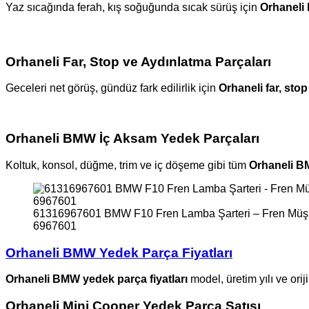
Yaz sıcağında ferah, kış soğuğunda sıcak sürüş için
Orhaneli 
Orhaneli Far, Stop ve Aydınlatma Parçaları
Geceleri net görüş, gündüz fark edilirlik için
Orhaneli far, sto
Orhaneli BMW İç Aksam Yedek Parçaları
Koltuk, konsol, düğme, trim ve iç döşeme gibi tüm
Orhaneli B
61316967601 BMW F10 Fren Lamba Şarteri – Fren Müşü
6967601
Orhaneli BMW Yedek Parça Fiyatları
Orhaneli BMW yedek parça fiyatları
model, üretim yılı ve orij
Orhaneli Mini Cooper Yedek Parça Satışı