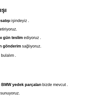
ışı
satışı
işindeyiz .
tiriyoruz.
ı gün teslim
ediyoruz .
ün gönderim
sağlıyoruz.
 bulalım .
i BMW yedek parçaları
bizde mevcut .
m sunuyoruz.