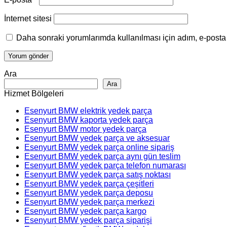
İnternet sitesi
Daha sonraki yorumlarımda kullanılması için adım, e-posta 
Ara
Ara
Hizmet Bölgeleri
Esenyurt BMW elektrik yedek parça
Esenyurt BMW kaporta yedek parça
Esenyurt BMW motor yedek parça
Esenyurt BMW yedek parça ve aksesuar
Esenyurt BMW yedek parça online sipariş
Esenyurt BMW yedek parça aynı gün teslim
Esenyurt BMW yedek parça telefon numarası
Esenyurt BMW yedek parça satış noktası
Esenyurt BMW yedek parça çeşitleri
Esenyurt BMW yedek parça deposu
Esenyurt BMW yedek parça merkezi
Esenyurt BMW yedek parça kargo
Esenyurt BMW yedek parça siparişi